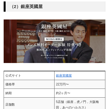
（2）銀座英國屋
公式サイト
銀座英國屋
価格帯
22万円〜
納期
約2ヶ月〜
5店舗（銀座，虎ノ門，大阪梅
店舗数
田，あべのハルカス）