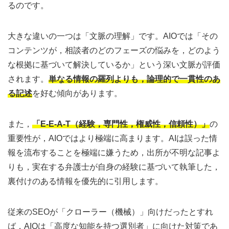
るのです。
大きな違いの一つは「文脈の理解」です。AIOでは「その
コンテンツが，相談者のどのフェーズの悩みを，どのよう
な根拠に基づいて解決しているか」という深い文脈が評価
されます。
単なる情報の羅列よりも，論理的で一貫性のあ
る記述
を好む傾向があります。
また，
「E-E-A-T（経験，専門性，権威性，信頼性）」
の
重要性が，AIOではより極端に高まります。AIは誤った情
報を流布することを極端に嫌うため，出所が不明な記事よ
りも，実在する弁護士が自身の経験に基づいて執筆した，
裏付けのある情報を優先的に引用します。
従来のSEOが「クローラー（機械）」向けだったとすれ
ば，AIOは「高度な知能を持つ選別者」に向けた対策であ